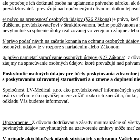
ale potrebuje ich dotknutá osoba na uplatnenie právneho nároku, ak 
prevádzkovateľa prevažujú nad oprávnenými dôvodmi dotknutej oso
e/ právo na prenosnosť osobných údajov (§26 Zákona)
je právo, keď 
ďalšiemu prevádzkovateľovi v štruktúrovanom, bežne používanom a st
nevyhnutné sa splnenie úlohy realizovanej vo verejnom záujme alebo
f/ právo podať návrh na začatie konania na ochranu osobných údajo
osobných údajov je v rozpore s nariadením alebo Zákonom.
g/ právo namietať spracúvanie osobných údajov (§27 Zákona
) z dôv
záujmy na spracúvanie osobných údajov, ktoré prevažujú nad právam
Poskytnutie osobných údajov pre účely poskytovania zdravotnej st
s poskytovaním zdravotnej starostlivosti a o zmene a doplnení ni
Spoločnosť LV-Medical, s.r.o. ako prevádzkovateľ informačných sys
osôb s cieľom v čo najväčšej miere znížiť riziko ich zneužitia, únik
odkladu Vás budeme informovať.
Upozornenie :
Z dôvodu dodržiavania zásady minimalizácie sú všetk
povinných údajov nevyhnutných na uzatvorenie zmluvy môže mať za
V prípade akýchkoľvek otázok súvisiacich s ochranou Vašich os