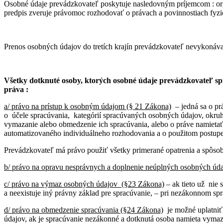
Osobné údaje prevádzkovateľ poskytuje nasledovným príjemcom : orgány
predpis zveruje právomoc rozhodovať o právach a povinnostiach fyzic
Prenos osobných údajov do tretích krajín prevádzkovateľ nevykonáva
Všetky dotknuté osoby, ktorých osobné údaje prevádzkovateľ spr
práva :
a/ právo na prístup k osobným údajom (§ 21 Zákona)
– jedná sa o prá
o účele spracúvania, kategórií spracúvaných osobných údajov, okru
vymazanie alebo obmedzenie ich spracúvania, alebo o práve namietať
automatizovaného individuálneho rozhodovania a o použitom postup
Prevádzkovateľ má právo použiť všetky primerané opatrenia a spôsoby 
b/ právo na opravu nesprávnych a doplnenie neúplných osobných úda
c/ právo na výmaz osobných údajov (§23 Zákona)
– ak tieto už nie 
a neexistuje iný právny základ pre spracúvanie, – pri nezákonnom sp
d/ právo na obmedzenie spracúvania (§24 Zákona)
je možné uplatniť
údajov, ak je spracúvanie nezákonné a dotknutá osoba namieta vymaz