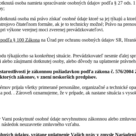
dotknutá osoba namieta spracúvanie osobných údajov podľa § 27 ods. 1
by;
dotknutá osoba má právo získať osobné údaje ktoré sa jej týkajú a ktor
rojovo čitateľnom formáte, ak je to technicky možné; Právo na preno
 pri výkone verejnej moci zverenej prevádzkovateľovi.
v podľa § 100 Zákona
na Úrad pre ochranu osobných údajov SR, Hraničn
odu týkajúceho sa konkrétnej situácie. Prevádzkovateľ nesmie ďalej s
i alebo záujmami dotknutej osoby, alebo dôvody na uplatnenie právneh
arostlivosti je zákonnou požiadavkou podľa zákona č. 576/2004 Z. z
ektorých zákonov, v znení neskorších predpisov.
témov prijala všetky primerané personálne, organizačné a technické 
u, a pod. . Zároveň oznamujeme, že v prípade, ak nastane situácia s vy
y Vami poskytnuté osobné údaje nevyhnutnou zákonnou alebo zmluvnou
 následok neuzavretie zmluvného vzťahu.
obných údajov, vrátane uplatnenie Vašich práv v zmysle Nariaden