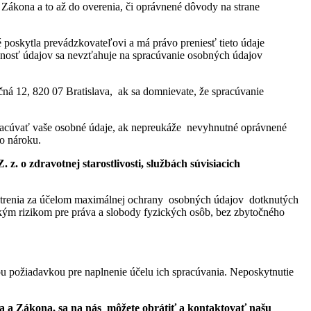
 Zákona a to až do overenia, či oprávnené dôvody na strane
é poskytla prevádzkovateľovi a má právo preniesť tieto údaje
snosť údajov sa nevzťahuje na spracúvanie osobných údajov
á 12, 820 07 Bratislava, ak sa domnievate, že spracúvanie
pracúvať vaše osobné údaje, ak nepreukáže nevyhnutné oprávnené
o nároku.
. o zdravotnej starostlivosti, službách súvisiacich
opatrenia za účelom maximálnej ochrany osobných údajov dotknutých
sokým rizikom pre práva a slobody fyzických osôb, bez zbytočného
 požiadavkou pre naplnenie účelu ich spracúvania. Neposkytnutie
ia a Zákona, sa na nás môžete obrátiť a kontaktovať našu