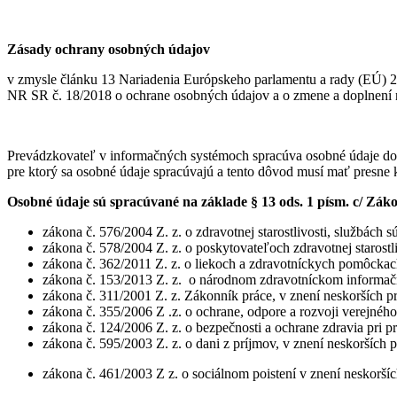
Zásady ochrany osobných údajov
v zmysle článku 13 Nariadenia Európskeho parlamentu a rady (EÚ) 2
NR SR č. 18/2018 o ochrane osobných údajov a o zmene a doplnení 
Prevádzkovateľ v informačných systémoch spracúva osobné údaje dotkn
pre ktorý sa osobné údaje spracúvajú a tento dôvod musí mať presne
Osobné údaje sú spracúvané na základe § 13 ods. 1 písm. c/ Záko
zákona č. 576/2004 Z. z. o zdravotnej starostlivosti, službách 
zákona č. 578/2004 Z. z. o poskytovateľoch zdravotnej starostl
zákona č. 362/2011 Z. z. o liekoch a zdravotníckych pomôckac
zákona č. 153/2013 Z. z. o národnom zdravotníckom informačn
zákona č. 311/2001 Z. z. Zákonník práce, v znení neskorších p
zákona č. 355/2006 Z .z. o ochrane, odpore a rozvoji verejnéh
zákona č. 124/2006 Z. z. o bezpečnosti a ochrane zdravia pri p
zákona č. 595/2003 Z. z. o dani z príjmov, v znení neskorších p
zákona č. 461/2003 Z z. o sociálnom poistení v znení neskorší