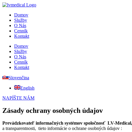
Preskočiť
na
Domov
obsah
Služby
O Nás
Cenník
Kontakt
Domov
Služby
O Nás
Cenník
Kontakt
Slovenčina
English
NAPÍŠTE NÁM
Zásady ochrany osobných údajov
Prevádzkovateľ informačných systémov spoločnosť LV-Medical, s
a transparentnosti, tieto informácie o ochrane osobných údajov :