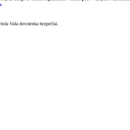
k
.
y bola Vaša dovolenka bezpečná.