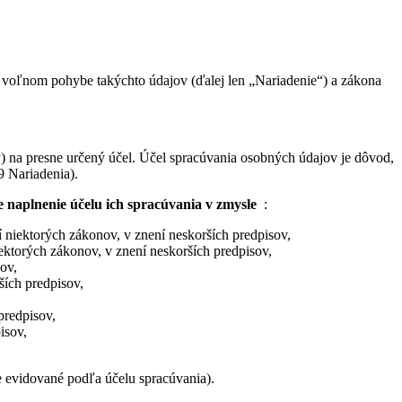
 voľnom pohybe takýchto údajov (ďalej len „Nariadenie“) a zákona
y) na presne určený účel. Účel spracúvania osobných údajov je dôvod,
9 Nariadenia).
e naplnenie účelu ich spracúvania v zmysle
:
ní niektorých zákonov, v znení neskorších predpisov,
iektorých zákonov, v znení neskorších predpisov,
ov,
ích predpisov,
predpisov,
isov,
e evidované podľa účelu spracúvania).