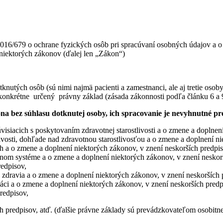
016/679 o ochrane fyzických osôb pri spracúvaní osobných údajov a o
niektorých zákonov (ďalej len „Zákon“)
utých osôb (sú nimi najmä pacienti a zamestnanci, ale aj tretie osob
 konkrétne určený právny základ (zásada zákonnosti podľa článku 6 a 
na bez súhlasu dotknutej osoby, ich spracovanie je nevyhnutné pr
súvisiacich s poskytovaním zdravotnej starostlivosti a o zmene a doplne
ivosti, dohľade nad zdravotnou starostlivosťou a o zmene a doplnení n
h a o zmene a doplnení niektorých zákonov, v znení neskorších predpis
om systéme a o zmene a doplnení niektorých zákonov, v znení neskorš
redpisov,
o zdravia a o zmene a doplnení niektorých zákonov, v znení neskorších 
ráci a o zmene a doplnení niektorých zákonov, v znení neskorších predp
redpisov,
ch predpisov, atď. (ďalšie právne základy sú prevádzkovateľom osobitn