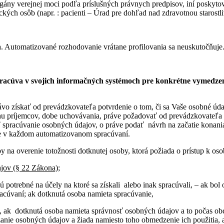
 verejnej moci podľa príslušných právnych predpisov, iní poskytovatel
kých osôb (napr. : pacienti – Úrad pre dohľad nad zdravotnou starostl
. Automatizované rozhodovanie vrátane profilovania sa neuskutočňuje
acúva v svojich informačných systémoch pre konkrétne vymedzený ú
vo získať od prevádzkovateľa potvrdenie o tom, či sa Vaše osobné údaj
hu príjemcov, dobe uchovávania, práve požadovať od prevádzkovateľa o
 spracúvanie osobných údajov, o práve podať návrh na začatie konania
e v každom automatizovanom spracúvaní.
na overenie totožnosti dotknutej osoby, ktorá požiada o prístup k oso
jov (§ 22 Zákona);
sú potrebné na účely na ktoré sa získali alebo inak spracúvali, – ak b
racúvaní; ak dotknutá osoba namieta spracúvanie,
, ak dotknutá osoba namieta správnosť osobných údajov a to počas o
anie osobných údajov a žiada namiesto toho obmedzenie ich použitia, 