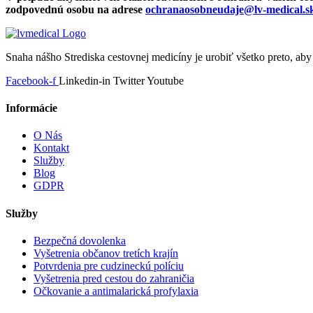
zodpovednú osobu na adrese
ochranaosobneudaje@lv-medical.s
Snaha nášho Strediska cestovnej medicíny je urobiť všetko preto, ab
Facebook-f
Linkedin-in
Twitter
Youtube
Informácie
O Nás
Kontakt
Služby
Blog
GDPR
Služby
Bezpečná dovolenka
Vyšetrenia občanov tretích krajín
Potvrdenia pre cudzineckú políciu
Vyšetrenia pred cestou do zahraničia
Očkovanie a antimalarická profylaxia