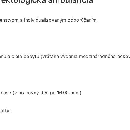
nfektologická ambulancia
adenstvom a individualizovaným odporúčaním.
lánu a cieľa pobytu (vrátane vydania medzinárodného očko
čase (v pracovný deň po 16.00 hod.)
latbu.